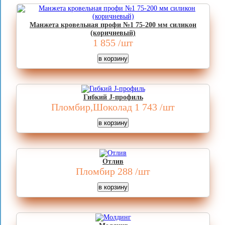
Манжета кровельная профи №1 75-200 мм силикон
(коричневый)
1 855
/шт
Гибкий J-профиль
Пломбир,Шоколад
1 743
/шт
Отлив
Пломбир
288
/шт