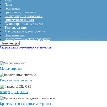
Клеи
Пена
Герметики
Грунтовки, пропитки
Сибит, кирпич, газоблоки
Гипсокартон и СМЛ
Сухие строительные смеси
Теплоизоляция
Малоэтажное домостроение
Пиломатериал
Электротехническая продукция
Наши улсуги
Скорая электротехническая помощь
Металлопрокат
Водосточные системы
Фанера, ДСП, OSB
Кровельные и фасадные материалы