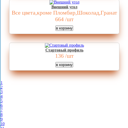
Внешний угол
Все цвета,кроме Пломбир,Шоколад,Гранат
664
/шт
Стартовый профиль
136
/шт
1
2
3
4
5
6
7
8
9
10