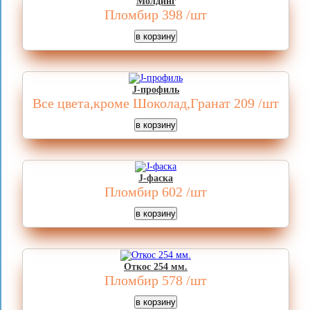
Молдинг
Пломбир
398
/шт
J-профиль
Все цвета,кроме Шоколад,Гранат
209
/шт
J-фаска
Пломбир
602
/шт
Откос 254 мм.
Пломбир
578
/шт